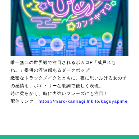
唯一無二の世界観で注目されるボカロP「威戸れも
ね。」提供の浮遊感あるダークポップ
緻密なトラックメイクとともに、夜に思いふける女の子
の感情を、ポエトリーな歌詞で優しく表現。
時に柔らかく、時に力強いフレーズにも注目！
配信リンク：
https://maro-kannagi.lnk.to/kaguyapime