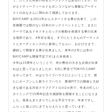
て、たくさん同業の有名エージェントはあるのですが、わ
がエイティーフィールドもポンコツながら素敵なアーティ
ストのみなさんに関われて感謝しております。
BAYCAMP を2011年からスタートする事が出来て、この
首都圏では類のない日本のロックイベントとして、まさに
テーマであるドキドキとロックの衝動を体感する事の出来
る場所であり、4年目を迎え、すでにたくさんのアーティス
トとオーディエンスのに参加してもらい、おかげさまで，
継続して開催する事が出来ました。来年の2月には冬の
BAYCAMPも開催予定です(まだ未発表 ).
今年は15周年ということで、何か弊社の大きな企画が出来
ればと思っておりましたが、6月に野音でTOKYO CAMP
をやってみて、やはりライブハウスだとということで、新
たにオープンした新ライブハウス 豊洲PITでの開催と大好
きな箱である渋谷クラブクアトロの2カ所で、年末の忙しい
タイミングで15周年記念大感謝祭を開催することになりま
した。発表もぎりぎりでしかも平日ですが、年末ですし、
ふらっと遊ぶびにきてもらえたらと思っています。