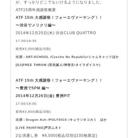
が、すっかりどこでもいけるようになりました。
ATF15周年感謝祭概要
ATF 15th 大感謝祭！フォーエヴァーヤング！！
〜渋谷でメリクリ編〜
2014年12月25日(木) 渋谷CLUB QUATTRO
17:30/18:30
前売¥3,500(税込/D別)
出演：ART-SCHOOL /Czecho No Republic/シャムキャッツほか
[DJ]FREE THROW (弦先誠人/神啓文/タイラダイスケ)
ATF 15th 大感謝祭！フォーエヴァーヤング！！
〜豊洲で5PM 編〜
2014年12月26日(金) 豊洲PIT
17:00/18:00
前売¥3,900(税込/D別)
出演：Dragon Ash /POLYSICS /キュウソネコカミ ほか
[LIVE PAINTING]芦沢ムネト
2公演通し券 ¥6,000(税込/D別)[100枚限定]