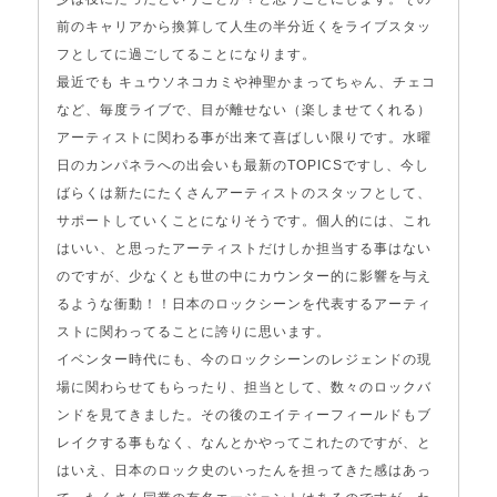
前のキャリアから換算して人生の半分近くをライブスタッ
フとしてに過ごしてることになります。
最近でも キュウソネコカミや神聖かまってちゃん、チェコ
など、毎度ライブで、目が離せない（楽しませてくれる）
アーティストに関わる事が出来て喜ばしい限りです。水曜
日のカンパネラへの出会いも最新のTOPICSですし、今し
ばらくは新たにたくさんアーティストのスタッフとして、
サポートしていくことになりそうです。個人的には、これ
はいい、と思ったアーティストだけしか担当する事はない
のですが、少なくとも世の中にカウンター的に影響を与え
るような衝動！！日本のロックシーンを代表するアーティ
ストに関わってることに誇りに思います。
イベンター時代にも、今のロックシーンのレジェンドの現
場に関わらせてもらったり、担当として、数々のロックバ
ンドを見てきました。その後のエイティーフィールドもブ
レイクする事もなく、なんとかやってこれたのですが、と
はいえ、日本のロック史のいったんを担ってきた感はあっ