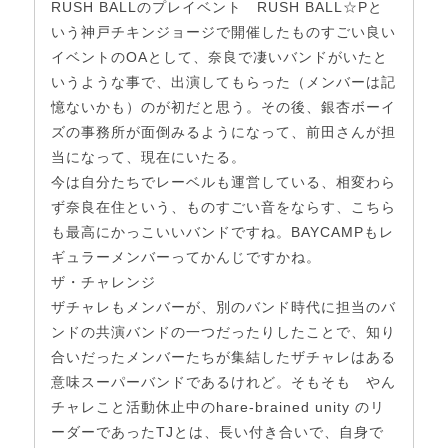
RUSH BALLのプレイベント RUSH BALL☆Pと
いう神戸チキンジョージで開催したものすごい良い
イベントのOAとして、奈良で凄いバンドがいたと
いうような事で、出演してもらった（メンバーは記
憶ないかも）のが初だと思う。その後、銀杏ボーイ
ズの事務所が面倒みるようになって、前田さんが担
当になって、現在にいたる。
今は自分たちでレーベルも運営している、相変わら
ず奈良在住という、ものすごい音をならす、こちら
も最高にかっこいいバンドですね。BAYCAMPもレ
ギュラーメンバーってかんじですかね。
ザ・チャレンジ
ザチャレもメンバーが、別のバンド時代に担当のバ
ンドの共演バンドの一つだったりしたことで、知り
合いだったメンバーたちが集結したザチャレはある
意味スーパーバンドであるけれど。そもそも やん
チャレこと活動休止中のhare-brained unity のリ
ーダーであったTJとは、長い付き合いで、自身で