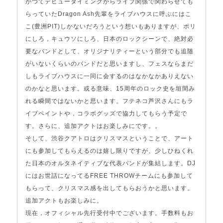
かつてデビュータイミングからライブ関係で関わらせても
らっていたDragon Ash先輩をライブハウスに呼ぶにはこ
こ(豊洲PIT)しかないだろうという想いもありますが、ポリ
にしろ，キュウソにしろ、日本のロックシーンで、絶対必
要なバンドとして、オリジナリティーという部分でも追随
がいないくらいのバンドだと思いますし、フェスならまだ
しもライブハウスに一同に会するのはなかなかありえない
のかなと思います。或る意味、15周年のロック史を垣間み
れる瞬間ではないかと思います。フテネコ芦沢さんにもラ
イブペイントや，コラボグッズで協力してもらう予定で
す。さらに、追加アクトはお楽しみにです。。
そして、渋谷クアトロはクリスマスということで、アート
にも参加してもらえるのは嬉し限りですが、少しひねくれ
た日本のオルタネイティブな代表バンドが集結します。DJ
にはお世話になってるFREE THROWチームにも参加して
もらって、クリスマス感を出してもらおうかと思います。
追加アクトもお楽しみに。
現在，オフィシャル先行受付中でございます。手数料もお