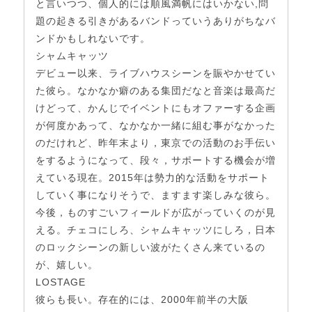
と言いつつ、個人的には順風満帆にはいかない,問
題の起きる引きがあるバンドっていうありがちなバ
ンドかもしれないです。
シャムキャッツ
デビュー以来、ライブハウスシーンを賑やかせてい
た彼ら。なかなか癖のある集団だなと音楽は最高だ
けどって、かんじでイベントにもオファーする企画
が何度かあって、なかなか一緒に組む事がなかった
のだけれど、昨年末より，東京での活動のお手伝い
をするようになって、段々，サポートする機会が増
えている現在。2015年は勢力的な活動をサポート
していく事になりそうで、ますます楽しみな彼ら。
今後，ものすごいフィールドが広がっていくのが見
える。チェコにしろ、シャムキャッツにしろ，日本
のロックシーンの新しい波がたくさん来ているの
が、嬉しい。
LOSTAGE
彼らも長い。存在的には、2000年前半の大阪