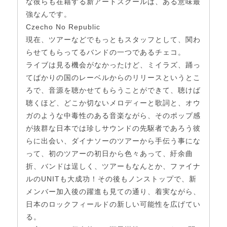
な彼らも在籍する新アートスクールは、ある意味最
強なんです。
Czecho No Republic
現在、ツアーなどでもっともスタッフとして、関わ
らせてもらってるバンドの一つであるチェコ。
ライブは見る機会がなかったけど、ミイラズ、踊っ
てばかりの国のレーベルからのリリースというとこ
ろで、音源を聴かせてもらうことができて、聴けば
聴くほど、どこか切ないメロディーと歌詞と、オウ
ガのような中毒性のある音楽ながら、そのポップ感
が抜群な日本では珍しサウンドの先駆者であろう彼
らに出会い、ダイナソーのツアーから手伝う事にな
って、初のツアーの初日から色々あって、紆余曲
折、バンドは逞しく、ツアーもなんとか、ファイナ
ルのUNITも大成功！その後もノンストップで、新
メンバー加入後の躍進も見ての通り、着実ながら、
日本のロックフィールドの新しい可能性を広げてい
る。