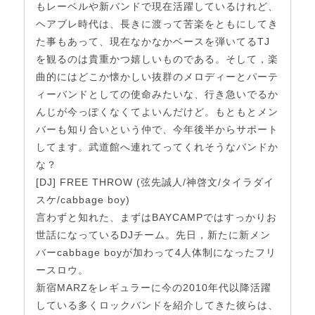
もレーベルや新バンドで現在活躍しているけれど、
ヘアブレ時代は、長きに渡って苦楽をともにしてき
た事もあって、現在なかなかベースを弾いてるTJ
を観るのは貴重かつ嬉しいものである。そして，楽
曲的にはどこか懐かしい抜群のメロディーとパーテ
ィーバンドとしての使命みたいな、行き急いでるか
んじが今っぽくなくてよいんだけど。もともとメン
バーも知り合いという仲で、今年後半からサポート
してます。武道館へ連れてってくれそうなバンドか
な？
[DJ] FREE THROW (弦先誠人/神啓文/タイラダイ
スケ/cabbage boy)
言わずと知れた、まずはBAYCAMPではすっかりお
世話になっているDJチーム。先日，新たに新メン
バーcabbage boyが加わって4人体制になったフリ
ースロウ。
新宿MARZをレギュラーに今の2010年代以降活躍
している多くロックバンドを紹介してきた彼らは、