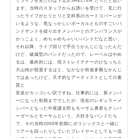
てライブを見たのは下北沢SHELTER だったと思い
ます。当時のスタッフからお誘いを受けて、見に行
ったライブがヒリヒリと文科系のカートコバーンが
いるような、危なっかしいボーカルとものすごいバ
ンドサンドを繰り出すメンバーとのアンバランスが
かっこよく、めちゃめちゃいいバンドだなと思い、
それ以降、ライブ回りで手伝うかんじになったんだ
けど、破滅型のバンドだったので、レーベルはやめ
るは、最終的には、現ストレイテナーのひなっちと
大山純が脱退するはと、なかなか前途多難なかんじ
ではあったけど、天才的なアーティストとしての素
質と
音楽がカッコいい訳ですね。仕事的には、新メンバ
ーになった初期まででしたが、現在のレギュラーメ
ンバーとなった中尾謙太郎もモーサム勇君もナンバ
ーガールとモーサムという、大好きなバンドたち
で、その当時2000年初期にポリシックスと一緒に
ツアーを回ったりしていたプレイヤーとしても一流