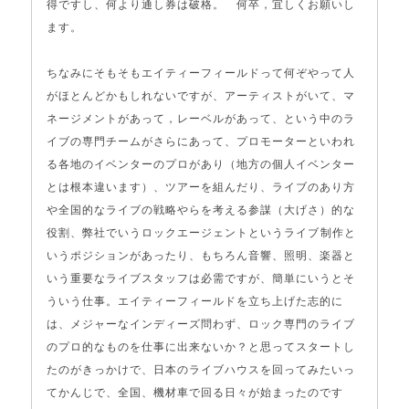
得ですし、何より通し券は破格。 何卒，宜しくお願いし
ます。
ちなみにそもそもエイティーフィールドって何ぞやって人
がほとんどかもしれないですが、アーティストがいて、マ
ネージメントがあって，レーベルがあって、という中のラ
イブの専門チームがさらにあって、プロモーターといわれ
る各地のイベンターのプロがあり（地方の個人イベンター
とは根本違います）、ツアーを組んだり、ライブのあり方
や全国的なライブの戦略やらを考える参謀（大げさ）的な
役割、弊社でいうロックエージェントというライブ制作と
いうポジションがあったり、もちろん音響、照明、楽器と
いう重要なライブスタッフは必需ですが、簡単にいうとそ
ういう仕事。エイティーフィールドを立ち上げた志的に
は、メジャーなインディーズ問わず、ロック専門のライブ
のプロ的なものを仕事に出来ないか？と思ってスタートし
たのがきっかけで、日本のライブハウスを回ってみたいっ
てかんじで、全国、機材車で回る日々が始まったのです