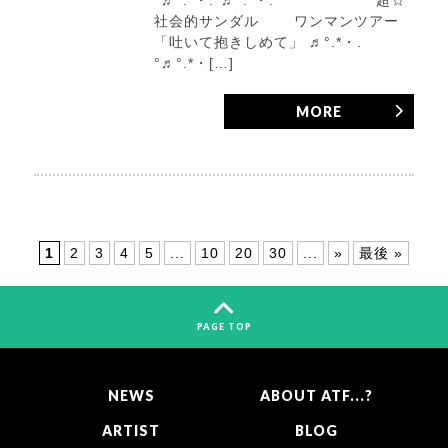
°♬°.*・.°♬°.*・.° 超☆
社会的サンダル ワンマンツアー
「吐いて抱きしめて」 ♬°.*・.
°♬°.*・[…]
MORE
1
2
3
4
5
...
10
20
30
...
»
最後 »
PAGE TOP
NEWS
ABOUT ATF...?
ARTIST
BLOG