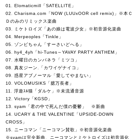
01. Elomaticmill「SATELLITE」
02. Charisma.com「NOW (LUUxOOR cell remix)」※本Ｃ
Ｄのみのリミックス楽曲
03. ミケトロイズ「あの娘は電波少女」※初音源化楽曲
04. Merpeoples「Tinkle」
05. ゾンビちゃん「すーさいどへる」
06. hy4_4yh「hi-Tunes～YAVAY PARTY ANTHEM」
07. 水曜日のカンパネラ「ミツコ」
08. 真友ジーン.「カワイゲナイコ」
09. 惑星アブノーマル「愛してやまない」
10. VOLOMUSIKS「臆万長者」
11. 浮遊ｽﾙ猫「ダルケ」※未流通音源
12. Victory「KGSD」
13. syam「君の中で死んだ僕の憂鬱」 ※新曲
14. UCARY & THE VALENTINE「UPSIDE-DOWN
CROSS」
15. ニーコマン「ニーコマン賛歌」※初音源化楽曲
※syamは完全新曲、ニーコマンとミケトロイズは初音源化