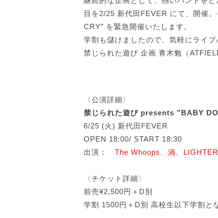
継続的な企画として、熱いバンドをど
目を2/25 新代田FEVER にて、開催。そ
CRY” を緊急開催いたします。
学割も儲けましたので、気軽にライブ
禁じられた遊び 企画 青木勉（ATFIELD 
〈公演詳細〉
禁じられた遊び presents ”BABY DO
6/25 (火) 新代田FEVER
OPEN 18:00/ START 18:30
出演：
The Whoops
、
渦
、
LIGHTE
〈チケット詳細〉
前売¥2,500円＋D別
学割 1500円＋D別 高校生以下学