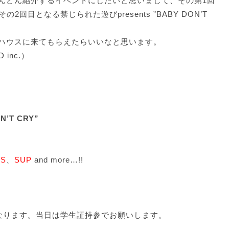
んどん紹介するイベントにしたいと思いまして、その第1回
の2回目となる禁じられた遊びpresents ”BABY DON’T
ハウスに来てもらえたらいいなと思います。
inc.）
N’T CRY”
RS
、
SUP
and more…!!
割となります。当日は学生証持参でお願いします。