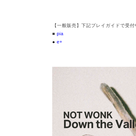
【一般販売】下記プレイガイドで受付
■
pia
●
e+