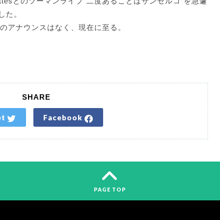
avettesとのツーマンライブ”二度あることはサンセルコ”を急遽
した。
動のアナウンスはなく、現在に至る。
SHARE
et
Facebook
PAGE TOP