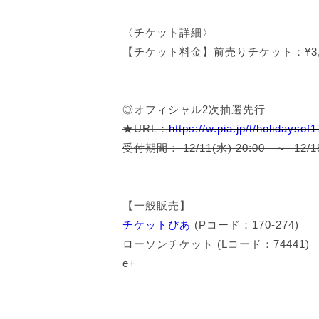
〈チケット詳細〉
【チケット料金】前売りチケット：¥3,5
◎オフィシャル2次抽選先行
★URL：
https://w.pia.jp/t/holidaysof1
受付期間： 12/11(水) 20:00 ～ 12/18
【一般販売】
チケットぴあ
(P
コード：
170-274)
ローソンチケット
(L
コード：
74441)
e+