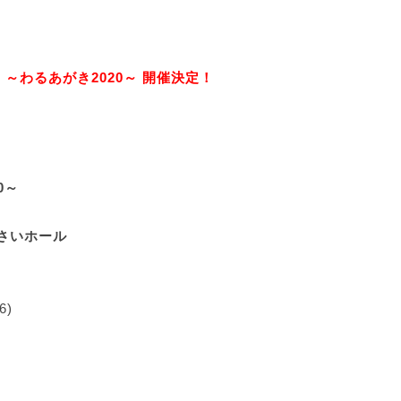
～わるあがき2020～ 開催決定！
0～
くさいホール
6)