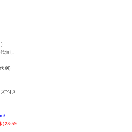
)
ク代無し
D代別)
ズ”付き
mi/
)23:59