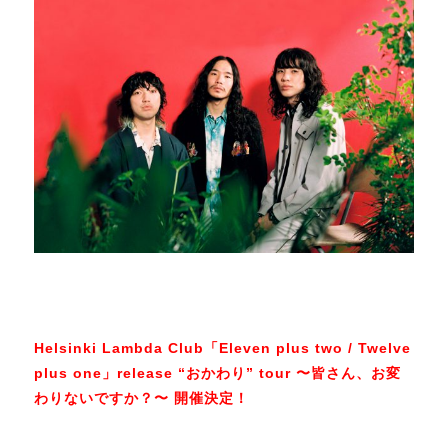
Helsinki Lambda Club「Eleven plus two / Twelve
plus one」release “おかわり” tour 〜皆さん、お変
わりないですか？〜 開催決定！