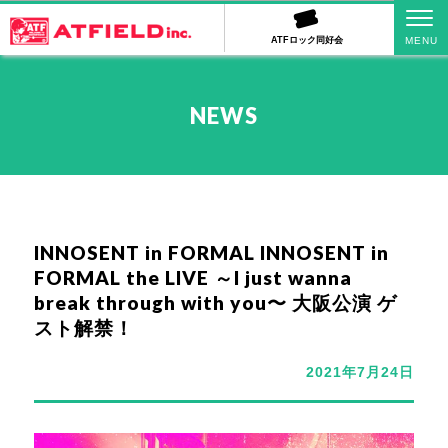
ATFロック同好会
NEWS
INNOSENT in FORMAL INNOSENT in
FORMAL the LIVE ～I just wanna
break through with you〜 大阪公演 ゲ
スト解禁！
2021年7月24日