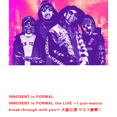
INNOSENT in FORMAL
INNOSENT in FORMAL the LIVE ～I just wanna
break through with you〜 大阪公演 ゲスト解禁！