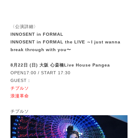
〈公演詳細〉
INNOSENT in FORMAL
INNOSENT in FORMAL the LIVE ～I just wanna
break through with you〜
8月22日 (日) 大阪 心斎橋Live House Pangea
OPEN17:00 / START 17:30
GUEST：
チプルソ
浪漫革命
チプルソ