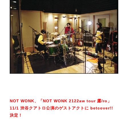
NOT WONK、「NOT WONK 2122aw tour 露/ro」
11/1 渋谷クアトロ公演のゲストアクトに betcover!!
決定！