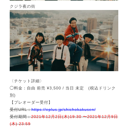
クジラ夜の街
〈チケット詳細〉
◯料金：自由 前売 ¥3,500 / 当日 未定 (税込ドリンク
別)
【プレオーダー受付】
受付URL：
https://eplus.jp/shichokakusen/
受付期間：
2021年12月2日(木)19:30 〜2021年12月9日
(木) 23:59