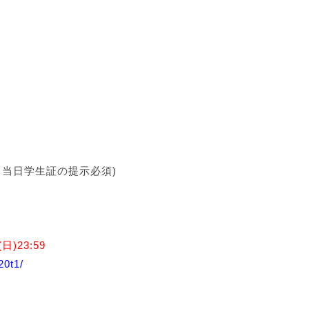
別※当日学生証の提示必須)
】
日)23:59
20t1/