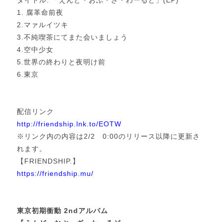
タイトル: 「えんど・おぶ・ざ・わーるど」(EP)
1. 腐革命前夜
2.マァルイツキ
3.不純喫茶にてまた会いましょう
4.空中少女
5.世界の終わりと夜明け前
6.東京
配信リンク
http://friendship.lnk.to/EOTW
※リンク内の内容は2/2 0:00のリリース以降に更新さ
れます。
【
FRIENDSHIP.
】
https://friendship.mu/
東京初期衝動 2ndアルバム