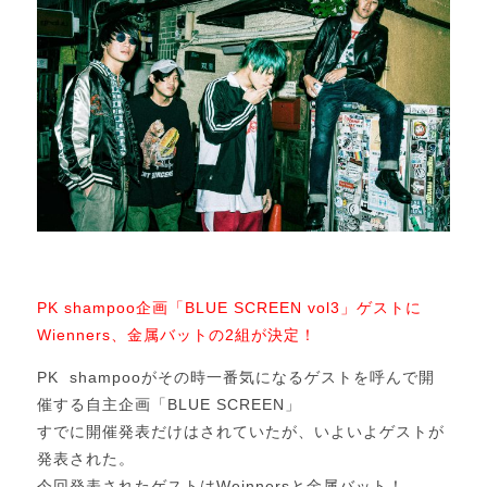
PK shampoo企画「BLUE SCREEN vol3」ゲストに
Wienners、金属バットの2組が決定！
PK
shampooがその時一番気になるゲストを呼んで開
催する自主
企画「BLUE SCREEN」
すでに開催発表だけはされていたが、
いよいよゲストが
発表された。
今回発表されたゲストはWeinnersと金属バット！