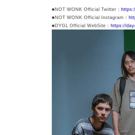
■NOT WONK Official Twitter：
https
■NOT WONK Official Instagram：
ht
■DYGL Official WebSite：
https://da