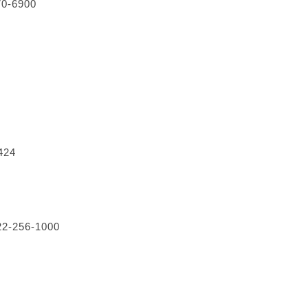
0-6900
24
56-1000
9