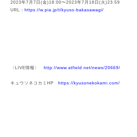
2023年7月7日(金)18:00〜2023年7月18日(火)23:59
URL：
https://w.pia.jp/t/kyuso-bakasawagi/
〈LIVE情報〉
http://www.atfield.net/news/20669/
キュウソネコカミHP
https://kyusonekokami.com/