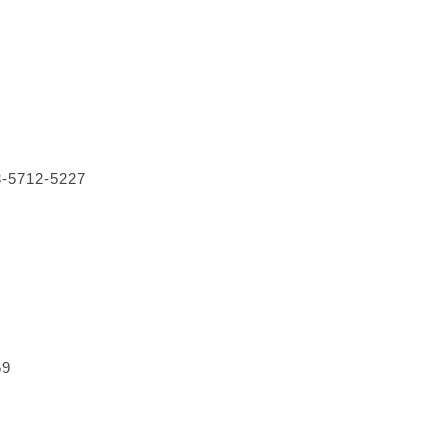
712-5227
59