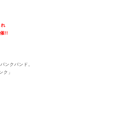
くれ
催!!
春パンクバンド。
ンク」