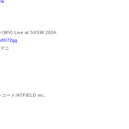
ink
 Live at SXSW 2024」
uf0I72gg
藤マニ
゙/ATFIELD inc.