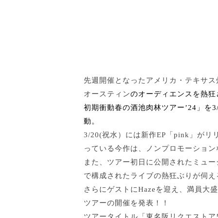
先週開催となったアメリカ・テキサス
オースティン
のオーディエンスを熱狂
初期衝動春の酒池肉林ツアー’24」を3/2
動。
3/20(祝水）には新作EP「pink」が
っている今作は
、
ノンプロモーション
また、ツアー初日に公開されたミュー
で構成された
ライブの熱狂ぶりが伺え
さらにゲストにHazeを迎え、満員大
ツアーの開催を発表！！
ツアータイトル「東名阪リクエストアワ