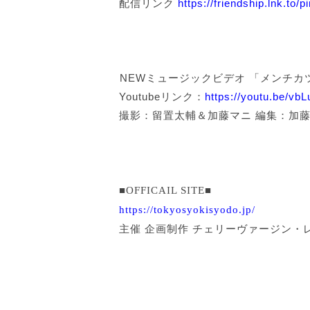
配信リンク
https://friendship.lnk.to/p
️NEWミュージックビデオ 「メンチカツ(MV)
Youtubeリンク：
https://youtu.be/vbL
撮影：留置太輔＆加藤マニ 編集：加
■OFFICAIL SITE■
https://tokyosyokisyodo.jp/
主催 企画制作 チェリーヴァージン・レコート