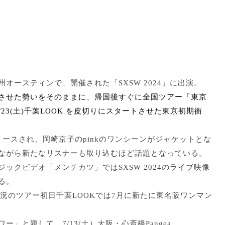
州オースティンで、
開催された「SXSW 2024」に出演。
させた勢
いをそのままに、帰国後すぐに
全国ツアー「
東京
3(土)
千葉LOOK を皮切りにスタートさせた東京初期衝
リリースされ、
岡崎京子のpinkのワンシーンがジャケットとな
ながら新たなリスナーも取り込むほど話題となっている。
ジックビデオ「メンチカツ」
ではSXSW 2024のライブ映像
る。
盛況のツアー初日千葉LOOKでは7月に新たに東名阪ワンマン
ー」と題して、7/13(
土）大阪・心斎橋Pangea、