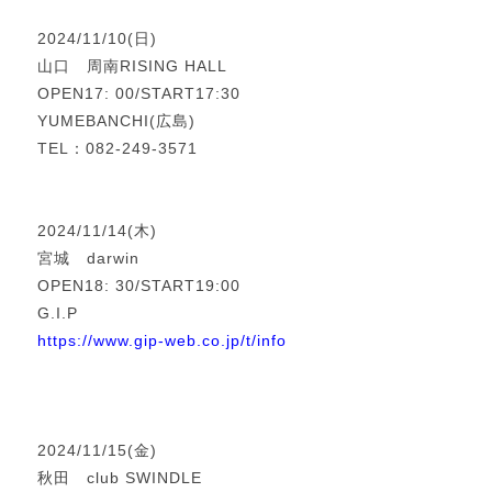
2024/11/10(日)
山口 周南RISING HALL
OPEN17: 00/START17:30
YUMEBANCHI(広島)
TEL：082-249-3571
2024/11/14(木)
宮城 darwin
OPEN18: 30/START19:00
G.I.P
https://www.gip-web.co.jp/t/info
2024/11/15(金)
秋田 club SWINDLE