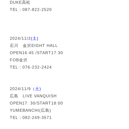
DUKE高松
TEL：087-822-2520
2024/11/2
(土)
石川 金沢EIGHT HALL
OPEN16:45 /START17:30
FOB金沢
TEL：076-232-2424
2024/11/9
（土)
広島 LIVE VANQUISH
OPEN17: 30/START18:00
YUMEBANCHI(広島)
TEL：082-249-3571