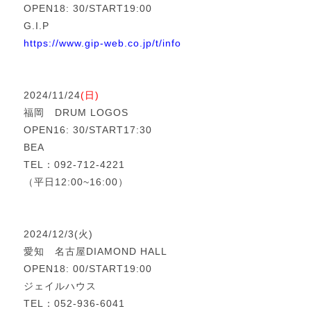
OPEN18: 30/START19:00
G.I.P
https://www.gip-web.co.jp/t/info
2024/11/24
(日)
福岡 DRUM LOGOS
OPEN16: 30/START17:30
BEA
TEL：092-712-4221
（平日12:00~16:00）
2024/12/3(火)
愛知 名古屋DIAMOND HALL
OPEN18: 00/START19:00
ジェイルハウス
TEL：052-936-6041