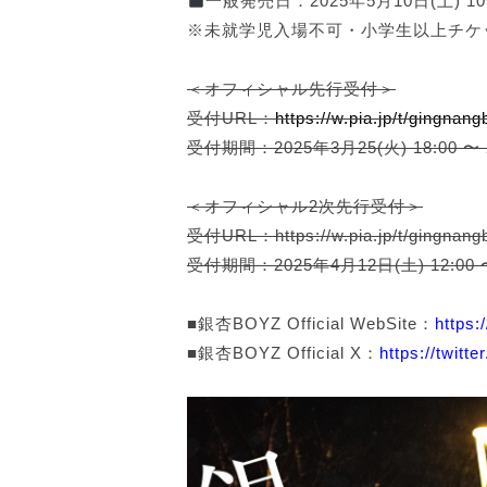
一般発売日：2025年5月10日(土) 10
※未就学児入場不可・小学生以上チケ
＜オフィシャル先行受付＞
受付URL：
https://w.pia.jp/t/gingnan
受付期間：2025年3月25(火) 18:00 〜 
＜オフィシャル2次先行受付＞
受付URL：https://w.pia.jp/t/gingnang
受付期間：2025年4月12日(土) 12:00 〜
■銀杏BOYZ Official WebSite：
https:
■銀杏BOYZ Official X：
https://twit