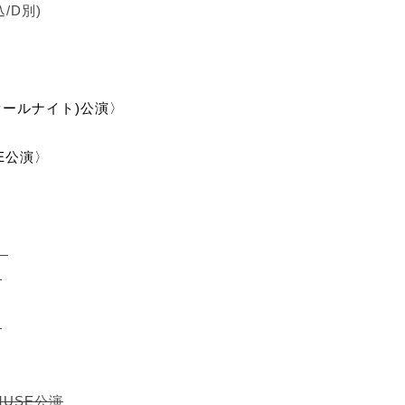
/D別)
(☆オールナイト)公演〉
SE公演〉
〉
)
)
都MUSE公演