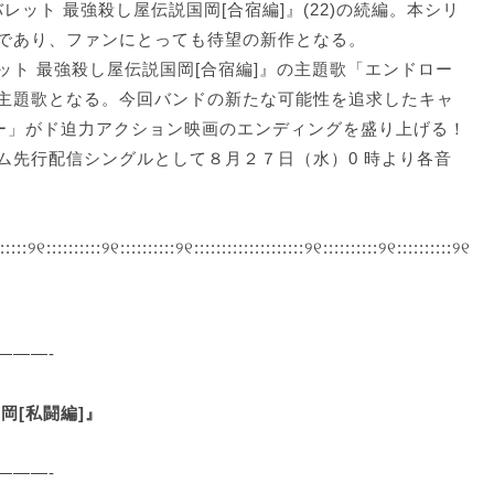
バレット 最強殺し屋伝説国岡[合宿編]』(22)の続編。本シリ
であり、ファンにとっても待望の新作となる。
ト 最強殺し屋伝説国岡[合宿編]』の主題歌「エンドロー
主題歌となる。今回バンドの新たな可能性を追求したキャ
ー」がド迫力アクション映画のエンディングを盛り上げる！
ム先行配信シングルとして８月２７日（水）0 時より各音
::::::୨୧::::::::::୨୧::::::::::୨୧::::::::::::::::::::୨୧::::::::::୨୧::::::::::୨୧
———-
岡[私闘編]』
———-