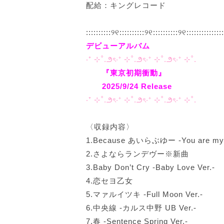
配給：キングレコード
::::::::::୨୧::::::::::୨୧::::::::::୨୧::::::::::::::
デビューアルバム
‧⁺ ⊹˚.౨ৎ︎‧⁺ ⊹˚.౨ৎ︎‧⁺ ⊹˚.౨ৎ︎‧⁺ ⊹˚.
『東京初期衝動』
2025/9/24 Release
‧⁺ ⊹˚.౨ৎ︎‧⁺ ⊹˚.౨ৎ︎‧⁺ ⊹˚.౨ৎ︎‧⁺ ⊹˚.
〈収録内容〉
1.Because あいらぶゆー -You are my be
2.さよならランデヴー※新曲
3.Baby Don’t Cry -Baby Love Ver.-
4.恋セヨ乙女
5.マァルイツキ -Full Moon Ver.-
6.中央線 -カルス中野 UB Ver.-
7.春 -Sentence Spring Ver.-