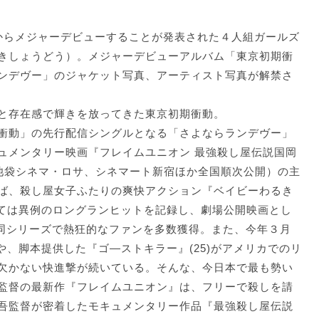
ドからメジャーデビューすることが発表された４人組ガールズ
きしょうどう）。メジャーデビューアルバム「東京初期衝
ンデヴー」のジャケット写真、アーティスト写真が解禁さ
と存在感で輝きを放ってきた東京初期衝動。
衝動」の先行配信シングルとなる「さよならランデヴー」
ュメンタリー映画『フレイムユニオン 最強殺し屋伝説国岡
り池袋シネマ・ロサ、シネマート新宿ほか全国順次公開）の主
ば、殺し屋女子ふたりの爽快アクション『ベイビーわるき
しては異例のロングランヒットを記録し、劇場公開映画とし
ど、同シリーズで熱狂的なファンを多数獲得。また、今年３月
)や、脚本提供した『ゴ―ストキラー』(25)がアメリカでのリ
欠かない快進撃が続いている。そんな、今日本で最も勢い
監督の最新作『フレイムユニオン』は、フリーで殺しを請
吾監督が密着したモキュメンタリー作品『最強殺し屋伝説