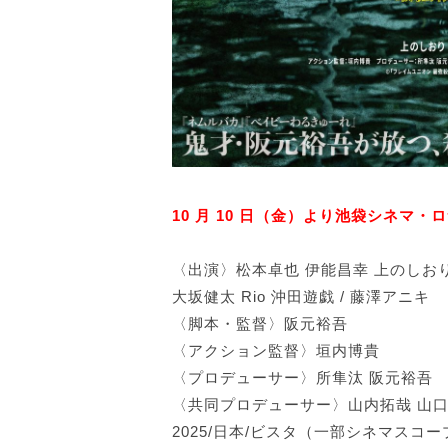
10 月 10 日（金）より池袋シネマ
〈出演〉松本卓也 伊能昌幸 上のしお
大坂健太 Rio 沖田遊戯 / 藤澤アニキ
〈脚本・監督〉阪元裕吾
〈アクション監督〉垣内博貴
〈プロデューサー〉所隼汰 阪元裕吾
〈共同プロデューサー〉山内拓哉 山
2025/日本/ビスタ（一部シネマスコープ）/