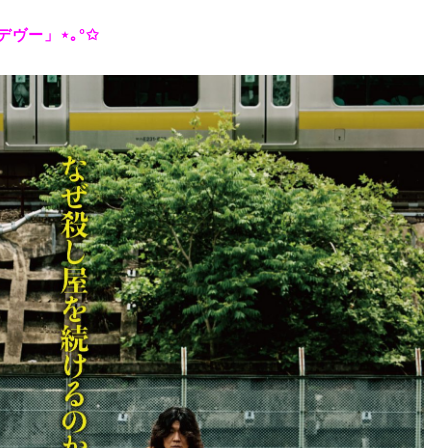
ヴー」⋆｡°✩