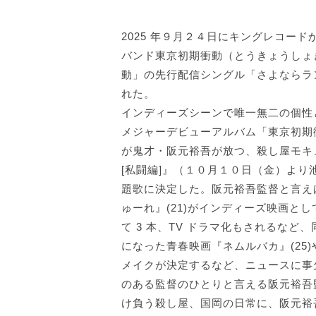
2025 年９月２４日にキングレコー
バンド東京初期衝動（とうきょうしょ
動」の先行配信シングル「さよならラ
れた。
インディーズシーンで唯一無二の個性
メジャーデビューアルバム「東京初期
が鬼才・阪元裕吾が放つ、殺し屋モキ
[私闘編]』（１０月１０日（金）よ
題歌に決定した。阪元裕吾監督と言え
ゅーれ』(21)がインディーズ映画と
て 3 本、TV ドラマ化もされるな
になった青春映画『ネムルバカ』(25
メイクが決定するなど、ニュースに事
のある監督のひとりと言える阪元裕吾
け負う殺し屋、国岡の日常に、阪元裕