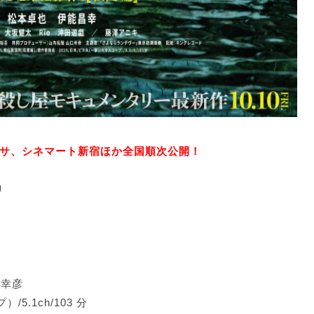
・ロサ、シネマート新宿ほか全国順次公開！
り
口幸彦
5.1ch/103 分