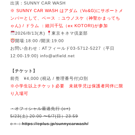
出演：SUNNY CAR WASH
※ SUNNY CAR WASH はアダム（Vo&G)にサポートメ
ンバーとして、ベース ：ユウノスケ（神聖かまってち
ゃん) / ドラム ：細川千弘（ex KOTORI)が参加
2026/8/13(木)
東京キネマ倶楽部
開場:18:00 /開演:19:00
お問い合わせ：ATフィールド03-5712-5227（平日
12:00-19:00) info@atfield.net
【チケット】
前売 ¥4,000 (税込 / 整理番号付)D別
※小学生以上チケット必要 未就学児は保護者同伴に限
り入場可
・オフィシャル最速先行 (e+)
5/23(土) 20:00 〜6/7(日）23:59
e＋：
https://eplus.jp/sunnycarwash/