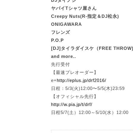
DJダイノジ
ヤバイTシャツ屋さん
Creepy Nuts(R-指定＆DJ松永)
ONIGAWARA
フレンズ
P.O.P
[DJ]タイラダイスケ（FREE THROW
and more..
先行受付
【最速プレオーダー】
e+
http://eplus.jp/drf2016/
日程：5/3(火)12:00〜5/5(木)23:59
【オフィシャル先行】
http://w.pia.jp/t/drf/
日程5/7(土）12:00～5/10(水）12:0