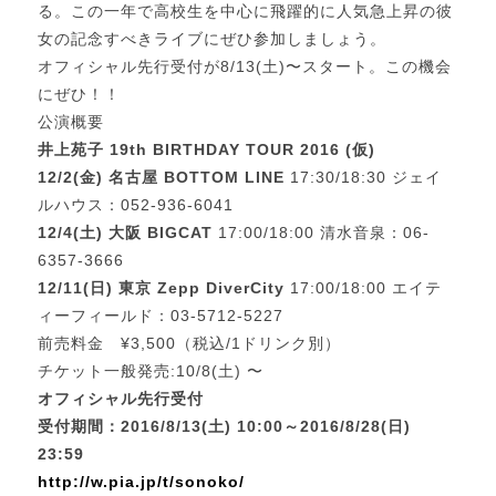
る。この一年で高校生を中心に飛躍的に人気急上昇の彼
女の記念すべきライブにぜひ参加しましょう。
オフィシャル先行受付が8/13(土)〜スタート。この機会
にぜひ！！
公演概要
井上苑子 19th BIRTHDAY TOUR 2016 (仮)
12/2(金) 名古屋 BOTTOM LINE
17:30/18:30 ジェイ
ルハウス：052-936-6041
12/4(土) 大阪 BIGCAT
17:00/18:00 清水音泉：06-
6357-3666
12/11(日) 東京 Zepp DiverCity
17:00/18:00 エイテ
ィーフィールド：03-5712-5227
前売料金 ¥3,500（税込/1ドリンク別）
チケット一般発売:10/8(土) 〜
オフィシャル先行受付
受付期間：2016/8/13(土) 10:00～2016/8/28(日)
23:59
http://w.pia.jp/t/sonoko/