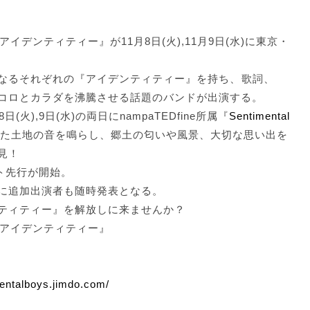
 pre.『アイデンティティー』が11月8日(火),11月9日(水)に東京・
なるそれぞれの『アイデンティティー』を持ち、歌詞、
コロとカラダを沸騰させる話題のバンドが出演する。
火),9日(水)の両日にnampaTEDfine所属『
Sentimental
た土地の音を鳴らし、郷土の匂いや風景、大切な思い出を
見！
ット先行が開始。
に追加出演者も随時発表となる。
ティティー』を解放しに来ませんか？
 pre.『アイデンティティー』
mentalboys.jimdo.com/