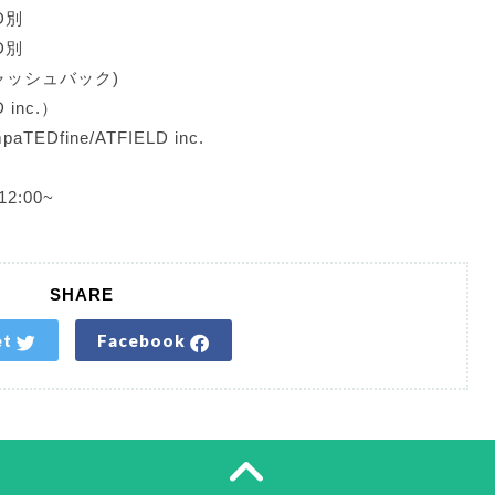
D別
D別
ャッシュバック)
 inc.）
EDfine/ATFIELD inc.
木)12:00~
SHARE
et
Facebook