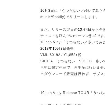
10月3日
に『うつらない／歩いてみたら
music/Spotify)でリリースします。
また、リリース翌日の
10月4日
から全
ティストを呼んでのツーマン形式です
10inch Vinyl『うつらない／歩いて
2018年10月3日
発売
VIJL-60192 / ¥1,852+税
SIDE A うつらない SIDE B 歩
＊初回限定生産で、再生産は行いませ
＊ダウンロード販売は行わず、サブス
10inch Vinly Release TOU