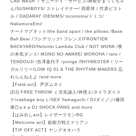
CAR WASH
/ サニーデイ・サービス/神聖かまってちゃ
ん/SUSHIBOYS/ ストレイテナー/ 四星球 / 竹原ピスト
ル / DADARAY /DENIMS/ toconoma/ドミコ/
NakamuraEmi/
ナードマグネット/the band apart / the pillows /Base
Ball Bear /フレデリック/ フレンズ/FRONTIER
BACKYARD/Helsinki Lambda Club / NOT WONK /夜
の本気ダンス/ MONO NO AWARE/ MOROHA / teto /
TENDOUJI /吉澤嘉代子 /yonige /RHYMESTER / リー
ガルリリー/LOW IQ 01 & THE RHYTHM MAKERS 忘
れらんねえよ /and more
【Field act】 芦沢ムネト
[DJ] FREE THROW
( 弦先誠人/神啓人/タイラダイス
ケ/cabbage boy ) /SEX Yamaguchi / DJダイノジ/藤田
琢己a.k.a DJ SHOCK-PANG and more
【はみ出しact】レイザーラモンRG
【Welcome act】超能力戦士ドリアン
【TIP OFF ACT】ヤングオオハラ