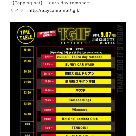
【Topping act】 Laura day romance
サイト：
http://baycamp.net/tgif/