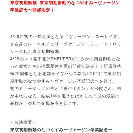
東京初期衝動 東京初期衝動のなつやすみ〜ヴァージン
卒業記念〜開催決定！
4/29に初の正式音源となる「ヴァージン・スーサイズ」
を自身のレーベルチェリーヴァージン・レコードよりリ
リースした東京初期衝動。
4/29のレコ発下北沢SHELTERがまさかの満員御礼とな
った彼女たちの次回夏休企画の開催が決定！！新店舗移
転20周年となる老舗ライブハウス新宿LOFTにて東京初
期衝動のなつやすみ〜ヴァージン卒業記念〜を行う。
初のミュージックビデオ「再生ボタン」が公開され、噂
が本物になる、結成1年を迎えたばかりの平成の最後の
産物が、令和で旋風を巻き起こす。
＜公演概要＞
東京初期衝動のなつやすみ〜ヴァージン卒業記念〜