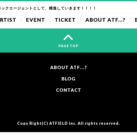
ロックエージェントとして、精進していきます！！！！
RTIST
EVENT
TICKET
ABOUT ATF...?
PAGE TOP
ABOUT ATF...?
BLOG
CONTACT
Copy Right(C)
ATFIELD inc.
All rights reserved.