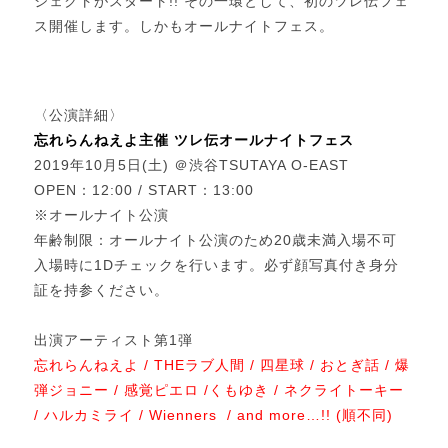
ジェクトがスタート!! その一環として、初のツレ伝フェ
ス開催します。しかもオールナイトフェス。
〈公演詳細〉
忘れらんねえよ主催 ツレ伝オールナイトフェス
2019年10月5日(土) ＠渋谷TSUTAYA O-EAST
OPEN：12:00 / START：13:00
※オールナイト公演
年齢制限：オールナイト公演のため20歳未満入場不可
入場時に1Dチェックを行います。必ず顔写真付き身分
証を持参ください。
出演アーティスト第1弾
忘れらんねえよ / THEラブ人間 / 四星球 / おとぎ話 / 爆
弾ジョニー / 感覚ピエロ /くもゆき / ネクライトーキー
/ ハルカミライ / Wienners / and more…!! (順不同)