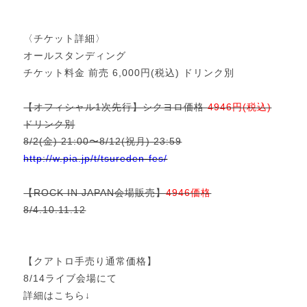
〈チケット詳細〉
オールスタンディング
チケット料金 前売 6,000円(税込) ドリンク別
【オフィシャル1次先行】シクヨロ価格
4946円(税込)
ドリンク別
8/2(金) 21:00〜8/12(祝月) 23:59
http://w.pia.jp/t/tsureden-fes/
【ROCK IN JAPAN会場販売】
4946価格
8/4.10.11.12
【クアトロ手売り通常価格】
8/14ライブ会場にて
詳細はこちら↓