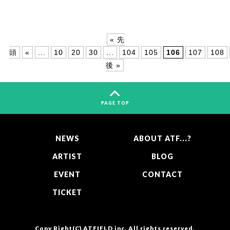
« 先
頭
«
...
10
20
30
...
104
105
106
107
108
後 »
PAGE TOP
NEWS
ABOUT ATF...?
ARTIST
BLOG
EVENT
CONTACT
TICKET
Copy Right(C)
ATFIELD inc.
All rights reserved.