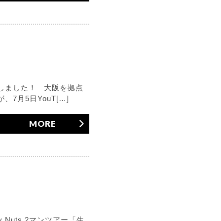
定しました！ 大阪を拠点
月5日YouT[…]
MORE
y Nuts 2マンツアー「生