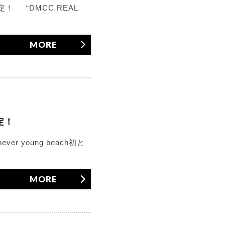
定！ “DMCC REAL
MORE
決定！
ever young beach初と
MORE