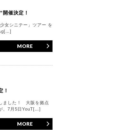
”開催決定！
霊少女シニテー」ツアー を
[…]
MORE
定！
定しました！ 大阪を拠点
月5日YouT[…]
MORE