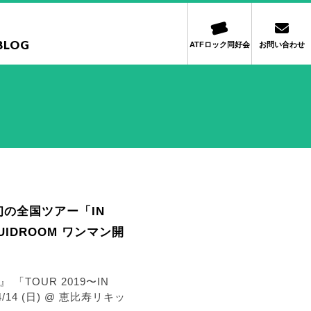
BLOG
ATFロック同好会
お問い合わせ
ス&初の全国ツアー「IN
UIDROOM ワンマン開
 「TOUR 2019〜IN
14 (日) @ 恵比寿リキッ