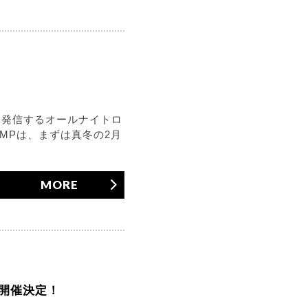
を発信するオールナイトロ
AMPは、まずは真冬の2月
MORE
” 開催決定！